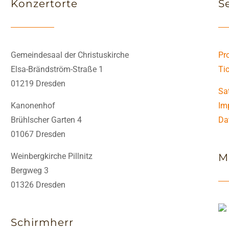
Konzertorte
S
Gemeindesaal der Christuskirche
Pr
Elsa-Brändström-Straße 1
Ti
01219 Dresden
Sa
Kanonenhof
Im
Brühlscher Garten 4
Da
01067 Dresden
Weinbergkirche Pillnitz
M
Bergweg 3
01326 Dresden
Schirmherr