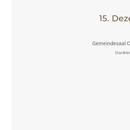
15. De
Gemeindesaal Ch
Elsa-Brä