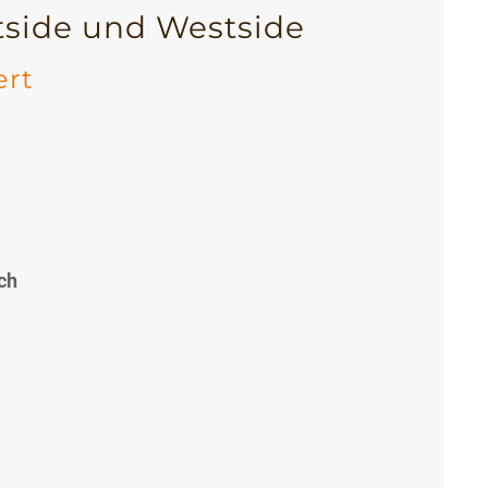
tside und Westside
ert
ch