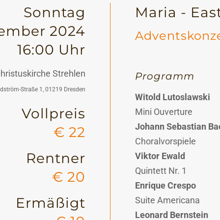
Sonntag
Maria - Eas
zember 2024
Adventskonz
16:00 Uhr
ristuskirche Strehlen
Programm
ndström-Straße 1, 01219 Dresden
Witold Lutoslawski
Vollpreis
Mini Ouverture
Johann Sebastian Ba
€ 22
Choralvorspiele
Rentner
Viktor Ewald
Quintett Nr. 1
€ 20
Enrique Crespo
Ermäßigt
Suite Americana
Leonard Bernstein