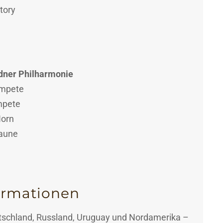
tory
dner Philharmonie
ompete
mpete
Horn
saune
ormationen
tschland, Russland, Uruguay und Nordamerika –