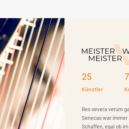
25
Künstler
K
Res severa verum ga
Senecas war immer A
Schaffen, egal ob im