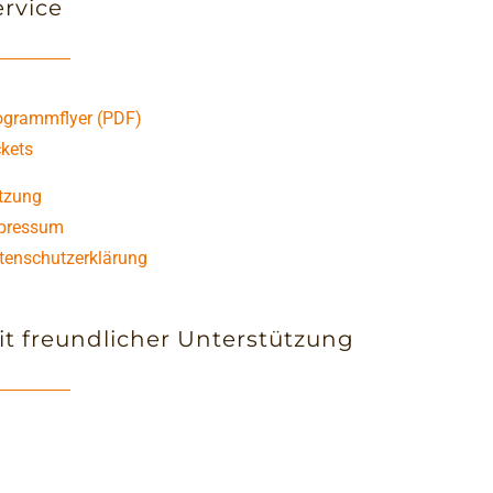
ervice
ogrammflyer (PDF)
ckets
tzung
pressum
tenschutzerklärung
it freundlicher Unterstützung