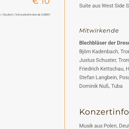
€ 10
Suite aus West Side S
r / Student / Schwerbehindert ab GdB80
Mitwirkende
Blechbläser der Dres
Björn Kadenbach, Tr
Justus Schuster, Tro
Friedrich Kettschau, 
Stefan Langbein, Po
Dominik Nuß, Tuba
Konzertinf
Musik aus Polen, Deu